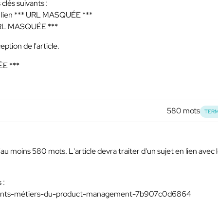
 clés suivants :
 lien
*** URL MASQUÉE ***
URL MASQUÉE ***
ption de l'article.
E ***
580 mots
TERM
au moins 580 mots. L'article devra traiter d'un sujet en lien avec 
 :
érents-métiers-du-product-management-7b907c0d6864