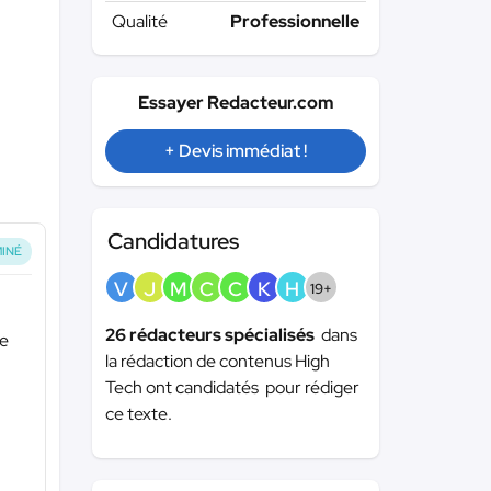
Qualité
Professionnelle
Essayer Redacteur.com
+ Devis immédiat !
Candidatures
INÉ
V
J
M
C
C
K
H
19+
26 rédacteurs spécialisés
dans
le
la rédaction de contenus High
Tech ont candidatés pour rédiger
ce texte.