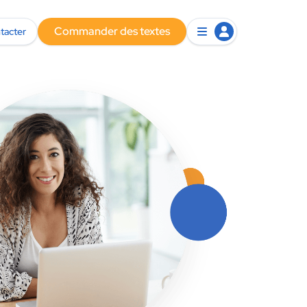
Commander des textes
tacter