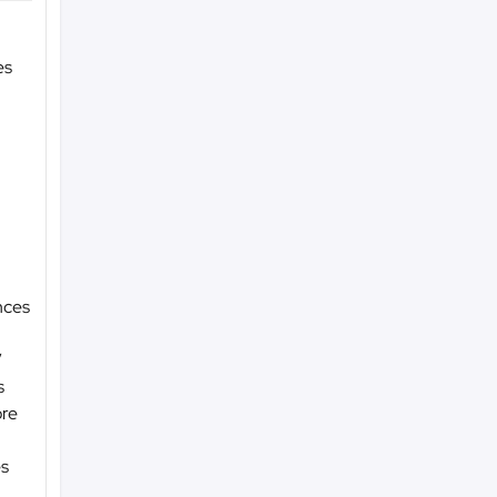
es
nces
”
s
bre
és