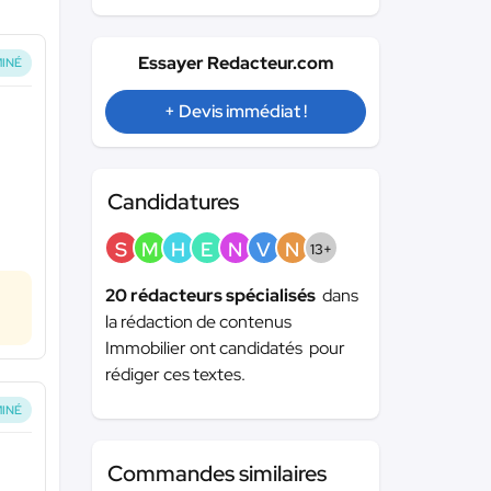
Essayer Redacteur.com
INÉ
+ Devis immédiat !
Candidatures
S
M
H
E
N
V
N
13+
20 rédacteurs spécialisés
dans
la rédaction de contenus
Immobilier ont candidatés pour
rédiger ces textes.
INÉ
Commandes similaires