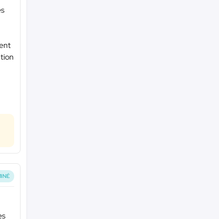
es
ment
ution
INÉ
es