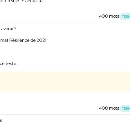
ur un sujet d'actualité.
400 mots
TERM
travaux ?
Climat Résilience de 2021.
ce texte.
400 mots
TERM
s