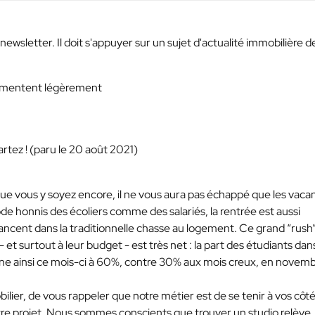
newsletter. Il doit s'appuyer sur un sujet d'actualité immobilière d
ugmentent légèrement
Partez ! (paru le 20 août 2021)
ue vous y soyez encore, il ne vous aura pas échappé que les vaca
de honnis des écoliers comme des salariés, la rentrée est aussi
lancent dans la traditionnelle chasse au logement. Ce grand “rush
 et surtout à leur budget - est très net : la part des étudiants dan
mine ainsi ce mois-ci à 60%, contre 30% aux mois creux, en novem
ilier, de vous rappeler que notre métier est de se tenir à vos côt
otre projet. Nous sommes conscients que trouver un studio relève