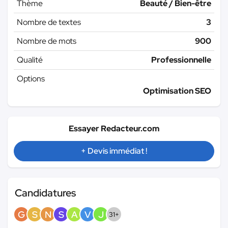
Thème
Beauté / Bien-être
Nombre de textes
3
Nombre de mots
900
Qualité
Professionnelle
Options
Optimisation SEO
Essayer Redacteur.com
+ Devis immédiat !
Candidatures
G
S
N
S
A
V
J
31+