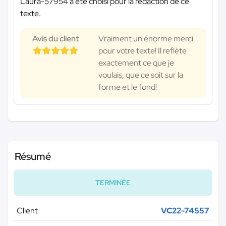
Laura-57954 a été choisi pour la rédaction de ce
texte.
Avis du client
Vraiment un énorme merci
pour votre texte! Il reflète
exactement ce que je
voulais, que ce soit sur la
forme et le fond!
Résumé
TERMINÉE
Client
VC22-74557