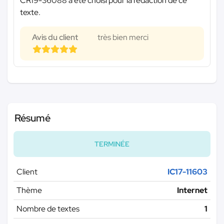
CR19-36088 a été choisi pour la rédaction de ce
texte.
Avis du client
très bien merci
Résumé
TERMINÉE
Client
IC17-11603
Thème
Internet
Nombre de textes
1