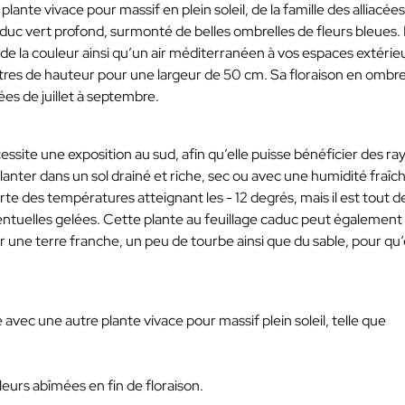
ante vivace pour massif en plein soleil, de la famille des alliacées
uc vert profond, surmonté de belles ombrelles de fleurs bleues. I
 de la couleur ainsi qu’un air méditerranéen à vos espaces extérie
tres de hauteur pour une largeur de 50 cm. Sa floraison en ombre
es de juillet à septembre.
essite une exposition au sud, afin qu’elle puisse bénéficier des ra
lanter dans un sol drainé et riche, sec ou avec une humidité fraîc
rte des températures atteignant les - 12 degrés, mais il est tout d
entuelles gelées. Cette plante au feuillage caduc peut également
er une terre franche, un peu de tourbe ainsi que du sable, pour qu’
avec une autre plante vivace pour massif plein soleil, telle que
s fleurs abîmées en fin de floraison.