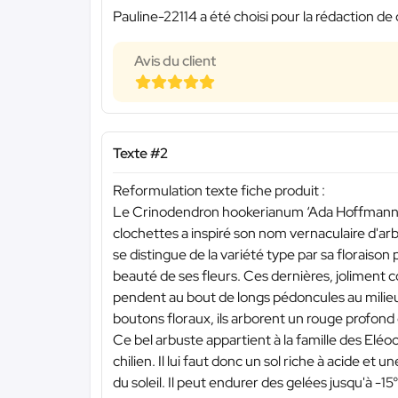
Pauline-22114 a été choisi pour la rédaction de 
Avis du client
Texte #2
Reformulation texte fiche produit :
Le Crinodendron hookerianum ‘Ada Hoffmann’ es
clochettes a inspiré son nom vernaculaire d'arb
se distingue de la variété type par sa floraison p
beauté de ses fleurs. Ces dernières, joliment co
pendent au bout de longs pédoncules au milieu 
boutons floraux, ils arborent un rouge profon
Ce bel arbuste appartient à la famille des Eléoc
chilien. Il lui faut donc un sol riche à acide et
du soleil. Il peut endurer des gelées jusqu'à -1