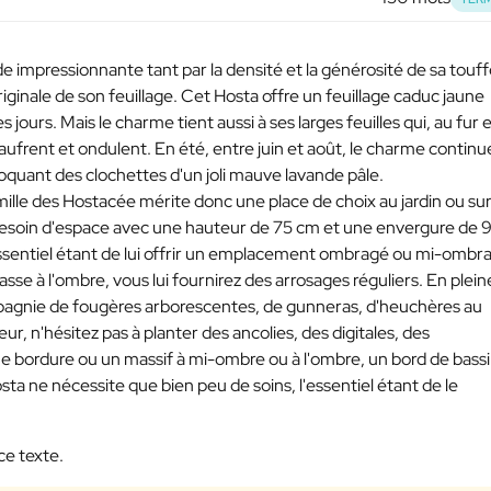
e impressionnante tant par la densité et la générosité de sa touf
riginale de son feuillage. Cet Hosta offre un feuillage caduc jaune
s jours. Mais le charme tient aussi à ses larges feuilles qui, au fur e
gaufrent et ondulent. En été, entre juin et août, le charme continu
voquant des clochettes d'un joli mauve lavande pâle.
mille des Hostacée mérite donc une place de choix au jardin ou su
 besoin d'espace avec une hauteur de 75 cm et une envergure de 
 L'essentiel étant de lui offrir un emplacement ombragé ou mi-ombr
rasse à l'ombre, vous lui fournirez des arrosages réguliers. En plein
ompagnie de fougères arborescentes, de gunneras, d'heuchères au
r, n'hésitez pas à planter des ancolies, des digitales, des
 bordure ou un massif à mi-ombre ou à l'ombre, un bord de bass
sta ne nécessite que bien peu de soins, l'essentiel étant de le
ce texte.