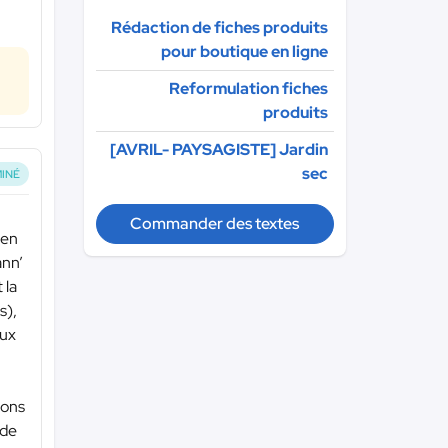
Rédaction de fiches produits
pour boutique en ligne
Reformulation fiches
produits
[AVRIL- PAYSAGISTE] Jardin
sec
INÉ
Commander des textes
 en
ann’
 la
s),
aux
yons
 de