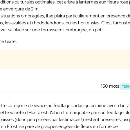
ditions culturales optimales, cet arbre à lanternes aux fleurs rose 
e envergure de 2 m.
s situations ombragées, il se plaira particulièrement en présence d
, les azalées et rhododendrons, ou les hortensias. C'est l'arbust
ouver sa place sur une terrasse mi-ombragée, en pot.
ce texte.
150 mots
TERM
tte catégorie de vivace au feuillage caduc qu'on aime avoir dans 
Cette variété d'Hosta est d'abord remarquable par son feuillage bl
épaisses (donc peu prisées par les limaces !) restent présentes jus
utumn Frost’ se pare de grappes érigées de fleurs en forme de