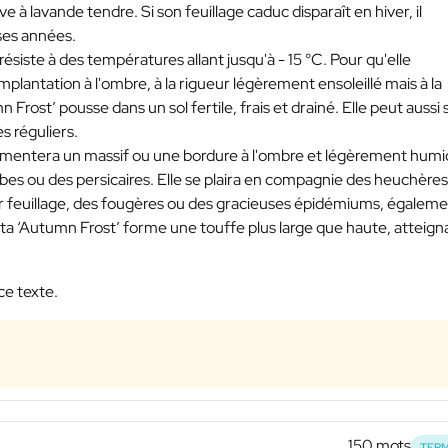
à lavande tendre. Si son feuillage caduc disparaît en hiver, il
ses années.
ésiste à des températures allant jusqu'à - 15 °C. Pour qu'elle
 implantation à l'ombre, à la rigueur légèrement ensoleillé mais à la
n Frost’ pousse dans un sol fertile, frais et drainé. Elle peut aussi 
s réguliers.
rémentera un massif ou une bordure à l'ombre et légèrement humi
lbes ou des persicaires. Elle se plaira en compagnie des heuchères
r feuillage, des fougères ou des gracieuses épidémiums, égalem
ta ‘Autumn Frost’ forme une touffe plus large que haute, atteign
ce texte.
150 mots
TERM