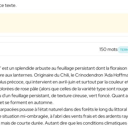
ce texte.
150 mots
TERM
t un splendide arbuste au feuillage persistant dont la floraison
re aux lanternes. Originaire du Chili, le Crinodendron ‘Ada Hoffm
lus précoce, qui intervient en avril-juin et surtout par la couleur et
lorées de rose pâle (alors que celles de la variété type sont rouge
d'un feuillage persistant, de texture cireuse, vert foncé. Quant 
d et se forment en automne.
arpacées pousse à l'état naturel dans des forêts le long du littoral
 une situation mi-ombragée, à l'abri des vents frais et des ardents ra
5° mais de courte durée. Autant dire que les conditions climatiques