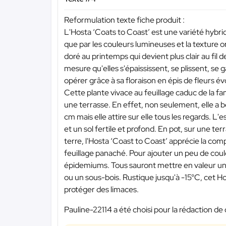
Reformulation texte fiche produit :
L'Hosta ‘Coats to Coast’ est une variété hybrid
que par les couleurs lumineuses et la texture o
doré au printemps qui devient plus clair au fil de
mesure qu'elles s'épaississent, se plissent, se 
opérer grâce à sa floraison en épis de fleurs é
Cette plante vivace au feuillage caduc de la fa
une terrasse. En effet, non seulement, elle a
cm mais elle attire sur elle tous les regards.
et un sol fertile et profond. En pot, sur une ter
terre, l'Hosta ‘Coast to Coast’ apprécie la c
feuillage panaché. Pour ajouter un peu de couleu
épidemiums. Tous sauront mettre en valeur une
ou un sous-bois. Rustique jusqu'à -15°C, cet Ho
protéger des limaces.
Pauline-22114 a été choisi pour la rédaction de 