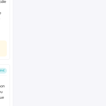
pâle
e
e
INÉ
son
eu
que