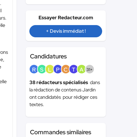
.
l
Essayer Redacteur.com
urs.
lle
+ Devis immédiat !
yons
Candidatures
he,
e
R
S
L
P
C
T
A
31+
elle
38 rédacteurs spécialisés
dans
la rédaction de contenus Jardin
ont candidatés pour rédiger ces
textes.
Commandes similaires