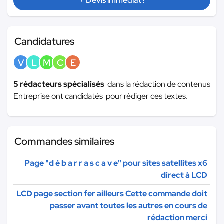
+ Devis immédiat !
Candidatures
V
L
M
C
E
5 rédacteurs spécialisés
dans la rédaction de contenus
Entreprise ont candidatés pour rédiger ces textes.
Commandes similaires
Page "d é b a r r a s c a v e" pour sites satellites x6
direct à LCD
LCD page section fer ailleurs Cette commande doit
passer avant toutes les autres en cours de
rédaction merci