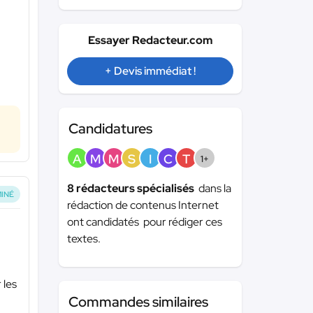
Essayer Redacteur.com
+ Devis immédiat !
Candidatures
A
M
M
S
I
C
T
1+
8 rédacteurs spécialisés
dans la
INÉ
rédaction de contenus Internet
ont candidatés pour rédiger ces
textes.
 les
Commandes similaires