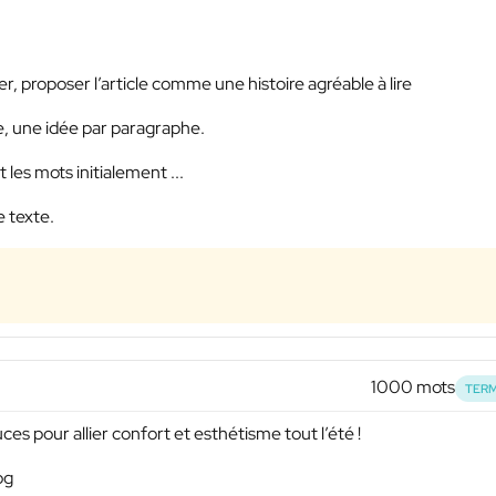
er, proposer l’article comme une histoire agréable à lire
ise, une idée par paragraphe.
les mots initialement ...
e texte.
1000 mots
TERM
ces pour allier confort et esthétisme tout l’été !
og