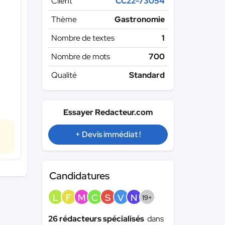
Client
CC22-73054
Thème
Gastronomie
Nombre de textes
1
Nombre de mots
700
Qualité
Standard
Essayer Redacteur.com
+ Devis immédiat !
Candidatures
L
F
M
C
S
V
N
19+
26 rédacteurs spécialisés
dans