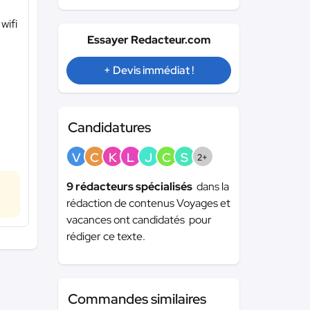
wifi
Essayer Redacteur.com
+ Devis immédiat !
Candidatures
V
C
K
L
J
C
S
2+
9 rédacteurs spécialisés
dans la
rédaction de contenus Voyages et
vacances ont candidatés pour
rédiger ce texte.
Commandes similaires