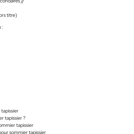
econdaires //
:
rs titre)
 :
 tapissier
r tapissier ?
ommier tapissier
 pour sommier tapissier