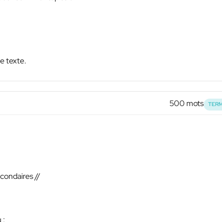
e texte.
500 mots
TERM
econdaires //
:
 :