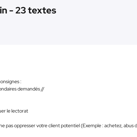
n - 23 textes
consignes :
econdaires demandés //
uer le lectorat
e pas oppresser votre client potentiel (Exemple : achetez, abus 