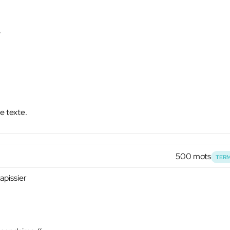
?
e texte.
500 mots
TERM
apissier