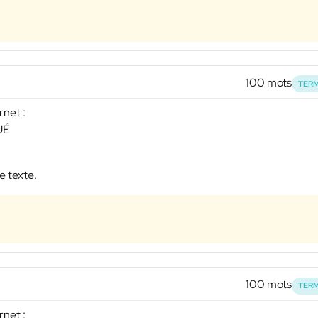
100 mots
TERM
rnet :
UÉ
e texte.
100 mots
TERM
rnet :