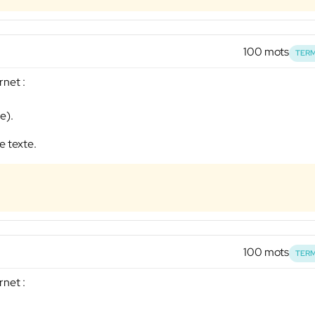
100 mots
TERM
rnet :
e).
e texte.
100 mots
TERM
rnet :