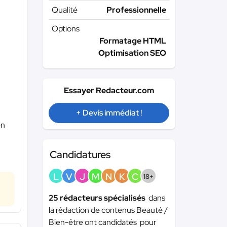
Qualité
Professionnelle
Options
Formatage HTML
Optimisation SEO
Essayer Redacteur.com
+ Devis immédiat !
en
Candidatures
L
V
J
M
N
K
C
18+
25 rédacteurs spécialisés
dans
la rédaction de contenus Beauté /
Bien-être ont candidatés pour