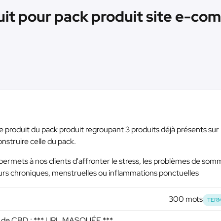
uit pour pack produit site e-co
he produit du pack produit regroupant 3 produits déjà présents sur 
onstruire celle du pack.
ermets à nos clients d'affronter le stress, les problèmes de somme
urs chroniques, menstruelles ou inflammations ponctuelles
300 mots
TERM
e de CBD :
*** URL MASQUÉE ***