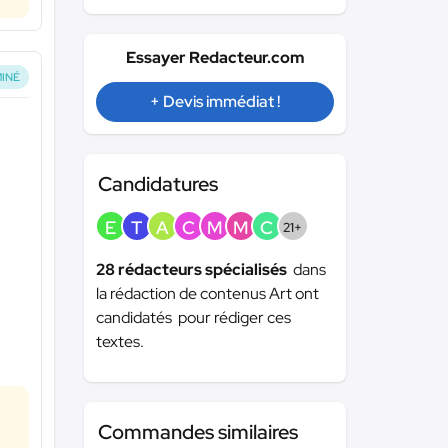
Essayer Redacteur.com
INÉ
+ Devis immédiat !
Candidatures
E
T
A
C
M
M
C
21+
28 rédacteurs spécialisés
dans
la rédaction de contenus Art ont
candidatés pour rédiger ces
textes.
Commandes similaires