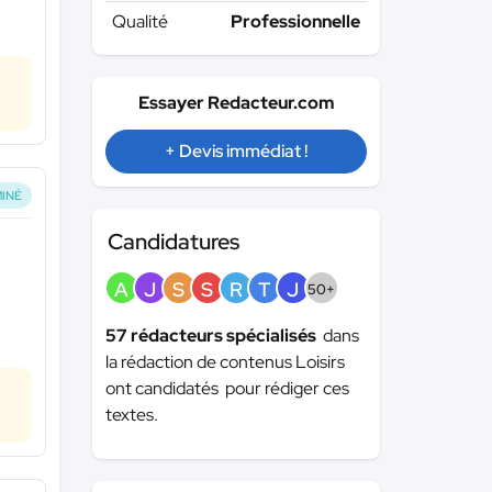
Qualité
Professionnelle
Essayer Redacteur.com
+ Devis immédiat !
INÉ
Candidatures
A
J
S
S
R
T
J
50+
57 rédacteurs spécialisés
dans
la rédaction de contenus Loisirs
ont candidatés pour rédiger ces
textes.