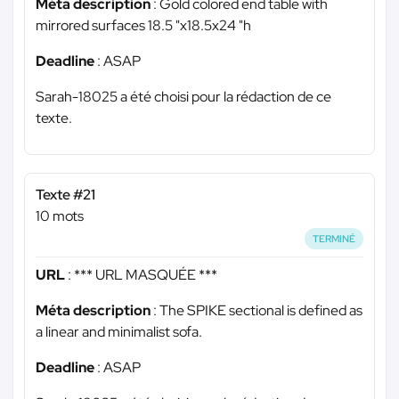
Méta description
: Gold colored end table with
mirrored surfaces 18.5 "x18.5x24 "h
Deadline
: ASAP
Sarah-18025 a été choisi pour la rédaction de ce
texte.
Texte #21
10 mots
TERMINÉ
URL
:
*** URL MASQUÉE ***
Méta description
: The SPIKE sectional is defined as
a linear and minimalist sofa.
Deadline
: ASAP