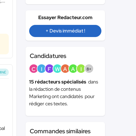
...
Essayer Redacteur.com
+ Devis immédiat !
Candidatures
C
I
F
W
A
A
I
8+
INÉ
15 rédacteurs spécialisés
dans
la rédaction de contenus
Marketing ont candidatés pour
rédiger ces textes.
pal
Commandes similaires