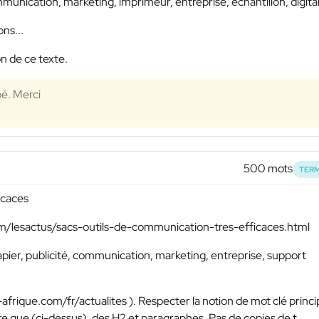
munication, marketing, imprimeur, entreprise, echantillon, digital,
ns...
n de ce texte.
pé. Merci
500 mots
TERM
icaces
om/lesactus/sacs-outils-de-communication-tres-efficaces.html
apier, publicité, communication, marketing, entreprise, support
afrique.com/fr/actualites ). Respecter la notion de mot clé princi
re que (ci-dessus), des H2 et paragraphes. Pas de copies de t...