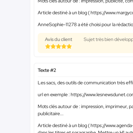
Mots clés autour de : impression, publicité, com
Article destiné à un blog ( https://www.margyco
AnneSophie-11278 a été choisi pour la rédactio
Avis du client
Sujet très bien dévelop
Texte #2
Les sacs, des outils de communication très eff
url en exemple : https://www.lesnewsdunet.c
Mots clés autour de : impression, imprimeur, p
publicitaire...
Article destiné à un blog ( https://www.agenda-
dans les titres et paragraphe. Mettre un H1 aut