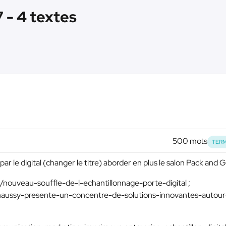
7 - 4 textes
500 mots
TERM
r le digital (changer le titre) aborder en plus le salon Pack and G
4/nouveau-souffle-de-l-echantillonnage-porte-digital ;
-haussy-presente-un-concentre-de-solutions-innovantes-autour