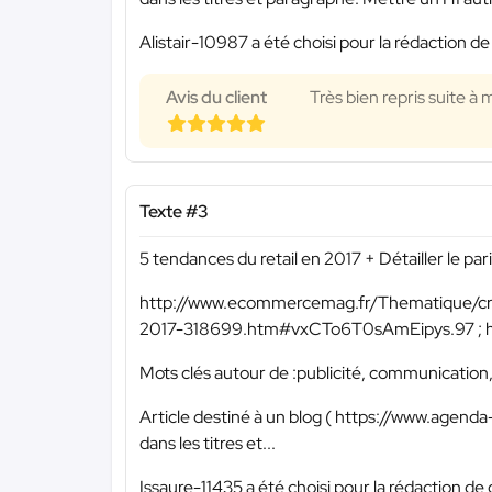
Alistair-10987 a été choisi pour la rédaction de
Avis du client
Très bien repris suite à
Texte #3
5 tendances du retail en 2017 + Détailler le pa
http://www.ecommercemag.fr/Thematique/cro
2017-318699.htm#vxCTo6T0sAmEipys.97 ; ht
Mots clés autour de :publicité, communication, 
Article destiné à un blog ( https://www.agenda-
dans les titres et...
Issaure-11435 a été choisi pour la rédaction de 