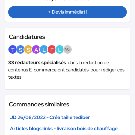
+ Devis immédiat !
Candidatures
T
S
S
A
L
F
L
26+
33 rédacteurs spécialisés
dans la rédaction de
contenus E-commerce ont candidatés pour rédiger ces
textes.
Commandes similaires
JD 26/08/2022 - Créa taille tediber
Articles blogs links - livraison bois de chauffage