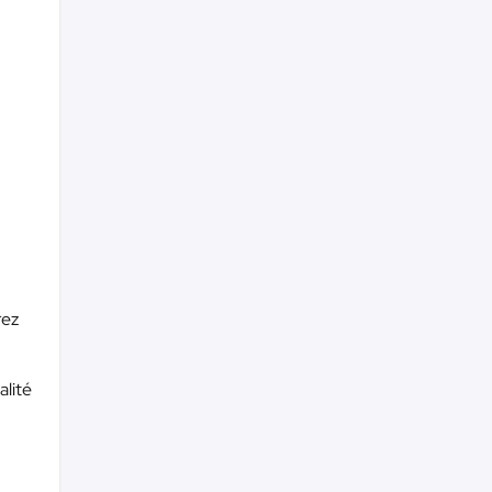
rez
alité