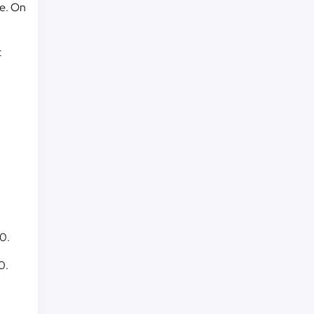
le. On
t
50.
0.