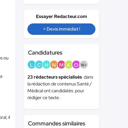
Essayer Redacteur.com
+ Devis immédiat !
Candidatures
us ou
L
C
H
N
M
K
O
16+
la
23 rédacteurs spécialisés
dans
la rédaction de contenus Santé /
Médical ont candidatés pour
rédiger ce texte.
l, il
Commandes similaires