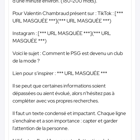
d'une minute environ. (180-200 mots).
Pour Valentin Chambraud présent sur : TikTok : [
***
URL MASQUÉE ***
](
*** URL MASQUÉE ***
)
Instagram : [
*** URL MASQUÉE ***
](
*** URL
MASQUÉE ***
)
Voici le sujet : Comment le PSG est devenu un club
de la mode ?
Lien pour s’inspirer :
*** URL MASQUÉE ***
Il se peut que certaines informations soient
dépassées ou aient évolué, alors n’hésitez pas à
compléter avec vos propres recherches.
Il faut un texte condensé et impactant. Chaque ligne
s'enchaîne et a son importance : capter et garder
l'attention de la personne.