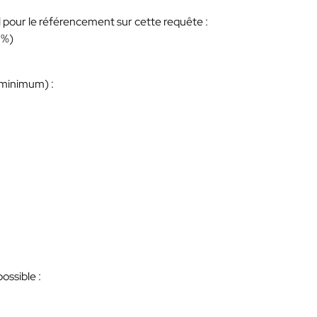
 pour le référencement sur cette requête :
 %)
x minimum) :
ossible :