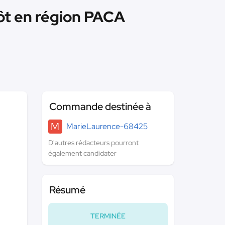
pôt en région PACA
Commande destinée à
M
MarieLaurence-68425
D'autres rédacteurs pourront
également candidater
Résumé
TERMINÉE