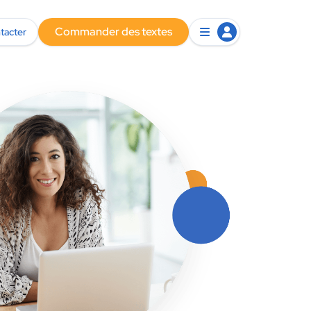
Commander des textes
tacter