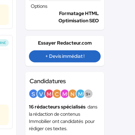
Options
Formatage HTML
Optimisation SEO
Essayer Redacteur.com
INÉ
+ Devis immédiat !
Candidatures
S
V
M
C
M
N
M
9+
16 rédacteurs spécialisés
dans
la rédaction de contenus
Immobilier ont candidatés pour
rédiger ces textes.