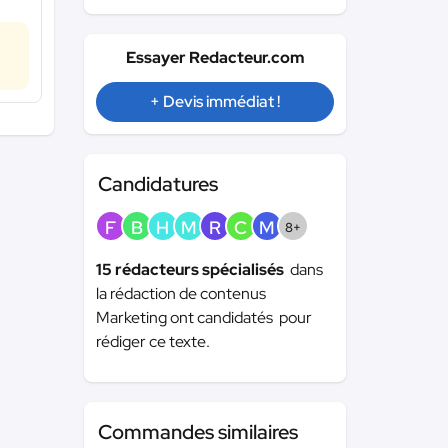
Essayer Redacteur.com
+ Devis immédiat !
Candidatures
F
B
H
M
R
C
M
8+
15 rédacteurs spécialisés
dans
la rédaction de contenus
Marketing ont candidatés pour
rédiger ce texte.
Commandes similaires