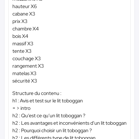
hauteur X6
cabane X3
prix X3
chambre X4
bois X4
massif X3
tente X3
couchage X3
rangement X3
matelas X3
sécurité X3
Structure du contenu :
h1 : Avis et test sur le lit toboggan
= > intro
h2 : Qu’est ce qu’un lit toboggan ?
h2 : Les avantages et inconvénients d’un lit toboggan
h2 : Pourquoi choisir un lit toboggan ?
h2 : Les différents type de lit toboggan