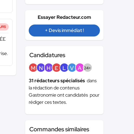
Essayer Redacteur.com
URS
+ Devis immédiat !
UÉE
rise.
Candidatures
M
N
H
E
L
V
A
24+
31 rédacteurs spécialisés
dans
la rédaction de contenus
Gastronomie ont candidatés pour
rédiger ces textes.
Commandes similaires