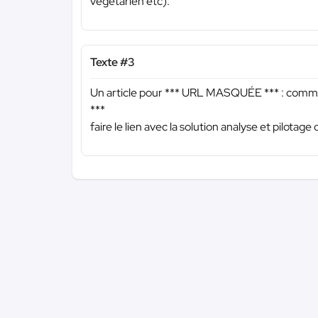
végétarien etc).
Texte #3
Un article pour
*** URL MASQUÉE ***
: comme
***
faire le lien avec la solution analyse et pilot