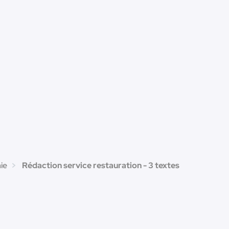
ie
Rédaction service restauration - 3 textes