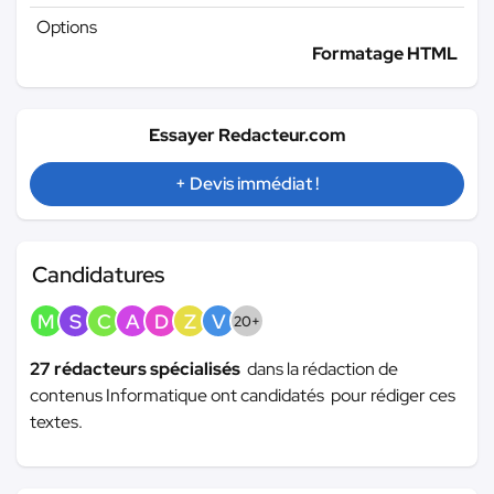
Options
Formatage HTML
Essayer Redacteur.com
+ Devis immédiat !
Candidatures
M
S
C
A
D
Z
V
20+
27 rédacteurs spécialisés
dans la rédaction de
contenus Informatique ont candidatés pour rédiger ces
textes.