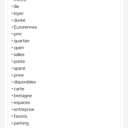
• Ille
• loyer
• durée
• Eurorennes
• pmr
• quartier
• open
• salles
• poste
• space
• prive
• disponibles
• carte
• bretagne
• espaces
• entreprise
• favoris
• parking