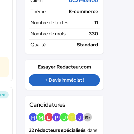
Client
UC21-63400
Thème
E-commerce
Nombre de textes
11
Nombre de mots
330
Qualité
Standard
Essayer Redacteur.com
+ Devis immédiat !
INÉ
Candidatures
H
M
L
P
J
T
J
15+
22 rédacteurs spécialisés
dans