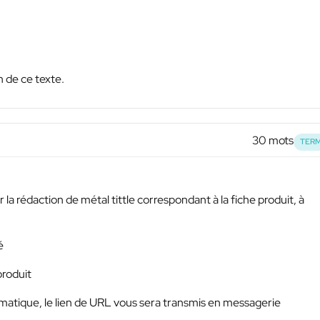
 de ce texte.
30 mots
TERM
 la rédaction de métal tittle correspondant à la fiche produit, à
é
produit
hématique, le lien de URL vous sera transmis en messagerie