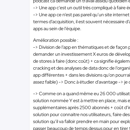
podcast ca demande un travail assidu quotidien et
-> Une app c’est un outil très compliqué à faire 
-> Une app ce n’est pas pareil qu’un site intern
termes d’acquisition, il est souvent nécessaire d’
apps au sein de l’équipe.
Amélioration possible :
-> Division de l’app en thématiques et de façon p
demander un investissement X euros de dévelop
de stores à faire (donc coût) + ca signifie égal
cracking et des analyses de data donc de l’organ
app différentes + dans les divisions qu’on pourrai
assez faible) -> Donc à étudier d’avantage -> je
-> Comme on a quand même eu 26 000 utilisateurs
solution nommée Y est à mettre en place, mais e
supplémentaires après 2500 abonnés + coût d’ins
solution pour connaitre nos utilisateurs, faire d
solution qu’il va falloir prendre en main pour ex
passer beaucoup de temps dessus pour en tirer t