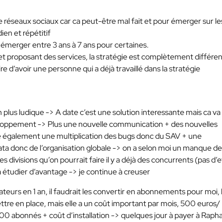
 réseaux sociaux car ca peut-être mal fait et pour émerger sur l
en et répétitif
e émerger entre 3 ans à 7 ans pour certaines.
net proposant des services, la stratégie est complètement différe
re d’avoir une personne qui a déjà travaillé dans la stratégie
 plus ludique -> A date c’est une solution interessante mais ca va
oppement -> Plus une nouvelle communication + des nouvelles
ifie également une multiplication des bugs donc du SAV + une
data donc de l’organisation globale -> on a selon moi un manque de
s divisions qu’on pourrait faire il y a déjà des concurrents (pas d’e
 étudier d’avantage -> je continue à creuser
rs en 1 an, il faudrait les convertir en abonnements pour moi, 
re en place, mais elle a un coût important par mois, 500 euros/
0 abonnés + coût d’installation -> quelques jour à payer à Rapha