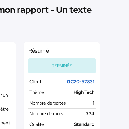
 mon rapport - Un texte
Résumé
e
TERMINÉE
Client
GC20-52831
Thème
High Tech
ir un
Nombre de textes
1
-être
Nombre de mots
774
gement
Qualité
Standard