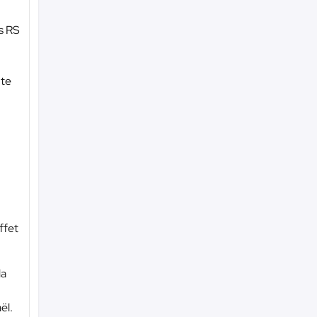
es RS
nte
ffet
la
ël.