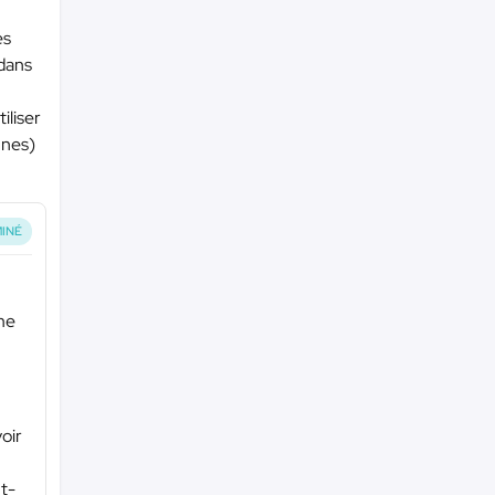
es
 dans
n
iliser
nnes)
INÉ
me
oir
ut-