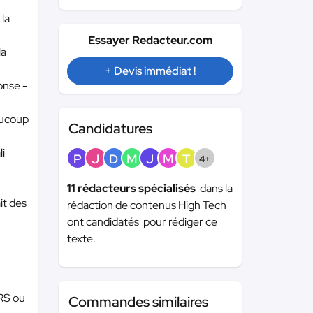
 la
Essayer Redacteur.com
la
+ Devis immédiat !
onse -
aucoup
Candidatures
li
P
J
D
M
J
M
T
4+
11 rédacteurs spécialisés
dans la
it des
rédaction de contenus High Tech
ont candidatés pour rédiger ce
texte.
 RS ou
Commandes similaires