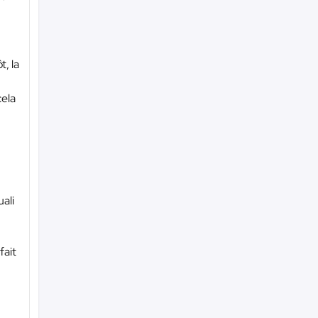
, la
cela
ali
fait