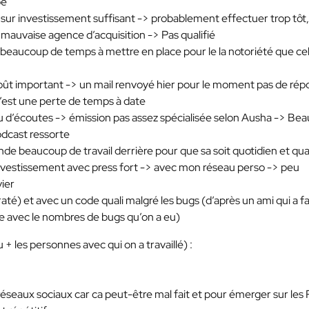
pe
 sur investissement suffisant -> probablement effectuer trop tôt,
+ mauvaise agence d’acquisition -> Pas qualifié
 beaucoup de temps à mettre en place pour le la notoriété que ce
oût important -> un mail renvoyé hier pour le moment pas de rép
 c’est une perte de temps à date
u d’écoutes -> émission pas assez spécialisée selon Ausha -> Be
odcast ressorte
e beaucoup de travail derrière pour que sa soit quotidien et qua
investissement avec press fort -> avec mon réseau perso -> peu
vier
té) et avec un code quali malgré les bugs (d’après un ami qui a fa
ète avec le nombres de bugs qu’on a eu)
 + les personnes avec qui on a travaillé) :
éseaux sociaux car ca peut-être mal fait et pour émerger sur les