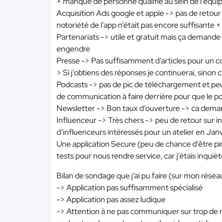
+ manque de personne qualifié au sein de l’équi
Acquisition Ads google et apple -> pas de retour
notoriété de l’app n’était pas encore suffisante 
Partenariats -> utile et gratuit mais ça demande
engendre
Presse -> Pas suffisamment d’articles pour un c
> Si j’obtiens des réponses je continuerai, sinon
Podcasts -> pas de pic de téléchargement et pe
de communication à faire derrière pour que le p
Newsletter -> Bon taux d’ouverture -> ca demand
Influenceur -> Très chers -> peu de retour sur 
d’influenceurs intéressés pour un atelier en Jan
Une application Secure (peu de chance d’être pira
tests pour nous rendre service, car j’étais inqui
Bilan de sondage que j’ai pu faire (sur mon réseau
-> Application pas suffisamment spécialisé
-> Application pas assez ludique
-> Attention à ne pas communiquer sur trop de r