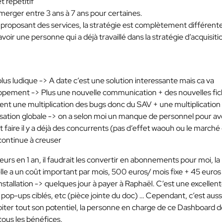
 répétitif
émerger entre 3 ans à 7 ans pour certaines.
et proposant des services, la stratégie est complètement différent
avoir une personne qui a déjà travaillé dans la stratégie d’acquisiti
lus ludique -> A date c’est une solution interessante mais ca va
pement -> Plus une nouvelle communication + des nouvelles fi
ement une multiplication des bugs donc du SAV + une multiplication
isation globale -> on a selon moi un manque de personnel pour av
t faire il y a déjà des concurrents (pas d’effet waouh ou le marché
 continue à creuser
 en 1 an, il faudrait les convertir en abonnements pour moi, la
lle a un coût important par mois, 500 euros/ mois fixe + 45 euros
tallation -> quelques jour à payer à Raphaël. C’est une excellen
es pop-ups ciblés, etc (pièce jointe du doc) … Cependant, c’est auss
ploiter tout son potentiel, la personne en charge de ce Dashboard 
ous les bénéfices.