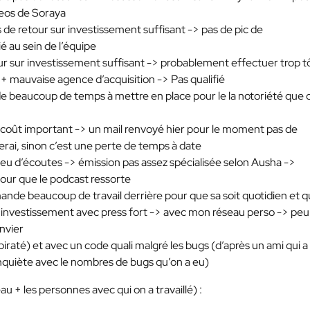
ideos de Soraya
s de retour sur investissement suffisant -> pas de pic de
 au sein de l’équipe
ur sur investissement suffisant -> probablement effectuer trop tôt
e + mauvaise agence d’acquisition -> Pas qualifié
de beaucoup de temps à mettre en place pour le la notoriété que 
 coût important -> un mail renvoyé hier pour le moment pas de
erai, sinon c’est une perte de temps à date
eu d’écoutes -> émission pas assez spécialisée selon Ausha ->
our que le podcast ressorte
nde beaucoup de travail derrière pour que sa soit quotidien et qu
r investissement avec press fort -> avec mon réseau perso -> peu
nvier
raté) et avec un code quali malgré les bugs (d’après un ami qui a 
 inquiète avec le nombres de bugs qu’on a eu)
au + les personnes avec qui on a travaillé) :