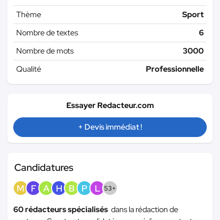
Thème
Sport
Nombre de textes
6
Nombre de mots
3000
Qualité
Professionnelle
Essayer Redacteur.com
+ Devis immédiat !
Candidatures
M
F
A
H
B
P
L
53+
60 rédacteurs spécialisés
dans la rédaction de