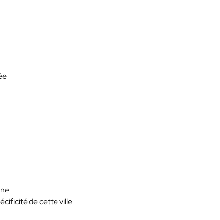
uée
gne
écificité de cette ville