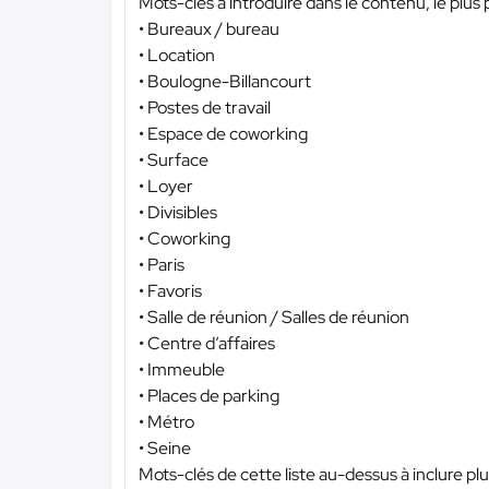
Mots-clés à introduire dans le contenu, le plus p
• Bureaux / bureau
• Location
• Boulogne-Billancourt
• Postes de travail
• Espace de coworking
• Surface
• Loyer
• Divisibles
• Coworking
• Paris
• Favoris
• Salle de réunion / Salles de réunion
• Centre d’affaires
• Immeuble
• Places de parking
• Métro
• Seine
Mots-clés de cette liste au-dessus à inclure plu