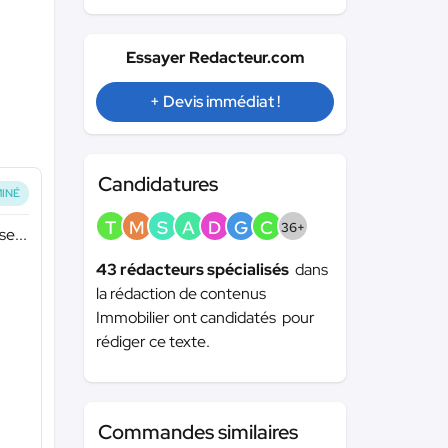
Essayer Redacteur.com
+ Devis immédiat !
Candidatures
INÉ
T
M
S
A
D
G
C
36+
se...
43 rédacteurs spécialisés
dans
la rédaction de contenus
Immobilier ont candidatés pour
rédiger ce texte.
Commandes similaires