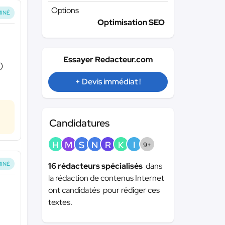
Options
INÉ
Optimisation SEO
Essayer Redacteur.com
)
+ Devis immédiat !
Candidatures
H
M
S
N
R
K
I
9+
INÉ
16 rédacteurs spécialisés
dans
la rédaction de contenus Internet
ont candidatés pour rédiger ces
textes.