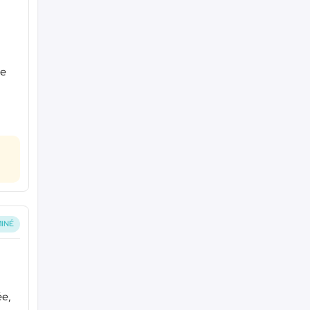
ue
INÉ
ée,