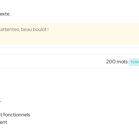
texte.
attentes, beau boulot !
200 mots
TERM
,
t fonctionnels
ient