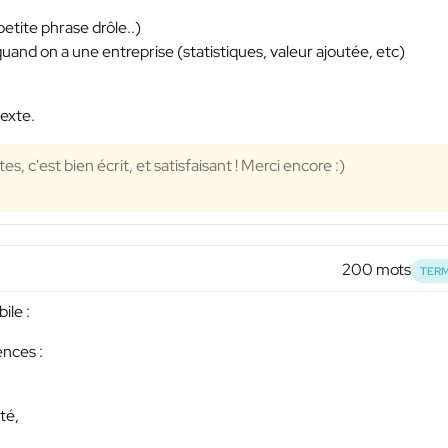
petite phrase drôle..)
quand on a une entreprise (statistiques, valeur ajoutée, etc)
texte.
s, c'est bien écrit, et satisfaisant ! Merci encore :)
200 mots
TERM
ile :
ences :
té,