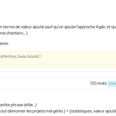
 en terme de valeur ajouté sauf qu'on ajoute l'approche Agile, et q
ros chantiers...)
texte.
attentes, beau boulot !
120 mots
TERM
petite phrase drôle..)
rtout démonter les projets mal gérés ) + (statistiques, valeur ajout