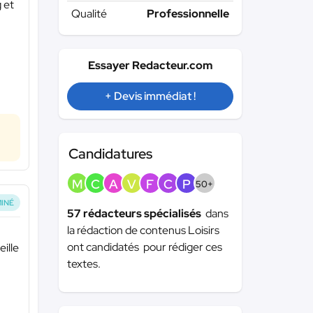
 et
Qualité
Professionnelle
Essayer Redacteur.com
+ Devis immédiat !
Candidatures
M
C
A
V
F
C
P
50+
INÉ
57 rédacteurs spécialisés
dans
la rédaction de contenus Loisirs
ont candidatés pour rédiger ces
eille
textes.