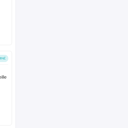
INÉ
ille