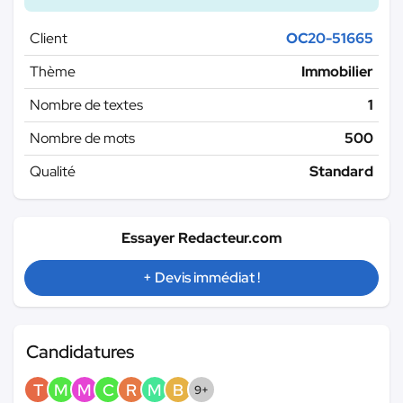
Client
OC20-51665
Thème
Immobilier
Nombre de textes
1
Nombre de mots
500
Qualité
Standard
Essayer Redacteur.com
+ Devis immédiat !
Candidatures
T
M
M
C
R
M
B
9+