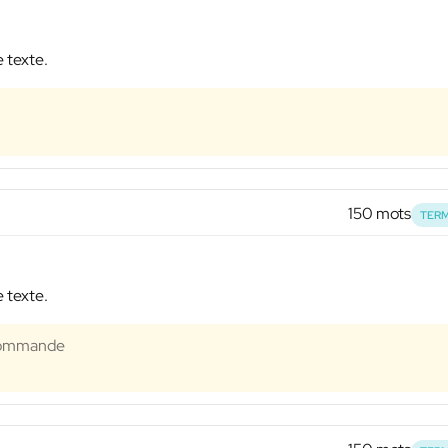
e texte.
150 mots
TERM
e texte.
ecommande