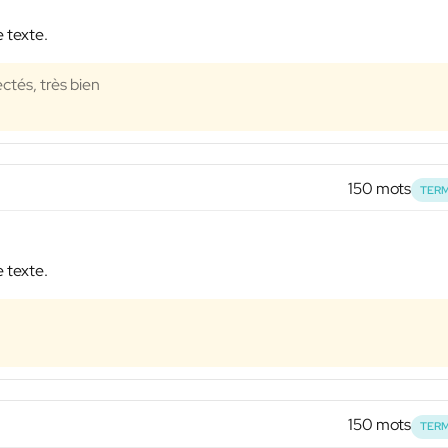
e texte.
ctés, très bien
150 mots
TERM
e texte.
150 mots
TERM