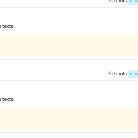
150 mots
TERM
e texte.
150 mots
TERM
e texte.