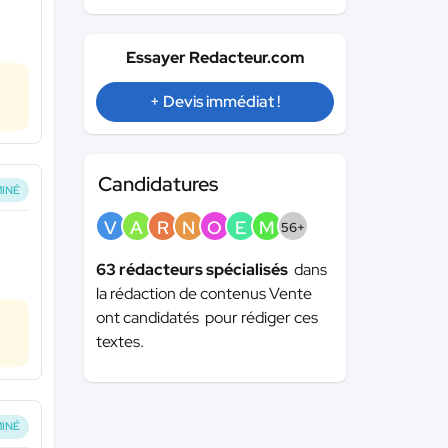
Essayer Redacteur.com
+ Devis immédiat !
Candidatures
INÉ
V
A
R
N
O
E
M
56+
63 rédacteurs spécialisés
dans
la rédaction de contenus Vente
ont candidatés pour rédiger ces
textes.
INÉ