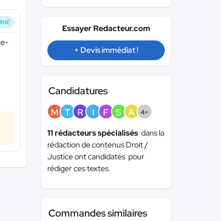
INÉ
Essayer Redacteur.com
ce-
+ Devis immédiat !
Candidatures
M
T
R
I
F
S
A
4+
11 rédacteurs spécialisés
dans la
rédaction de contenus Droit /
Justice ont candidatés pour
rédiger ces textes.
Commandes similaires