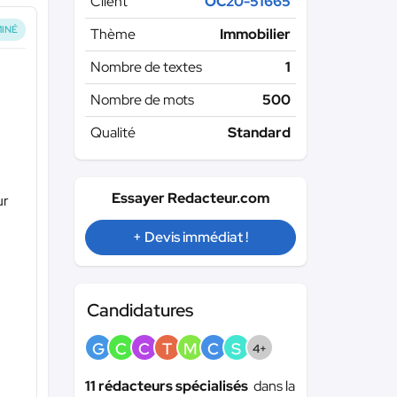
Client
OC20-51665
INÉ
Thème
Immobilier
Nombre de textes
1
Nombre de mots
500
Qualité
Standard
Essayer Redacteur.com
ur
+ Devis immédiat !
Candidatures
G
C
C
T
M
C
S
4+
11 rédacteurs spécialisés
dans la