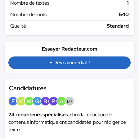
Nombre de textes
1
Nombre de mots
640
Qualité
Standard
Essayer Redacteur.com
+ Devis immédiat !
Candidatures
E
K
M
G
B
P
A
17+
24 rédacteurs spécialisés
dans la rédaction de
contenus Informatique ont candidatés pour rédiger ce
texte.