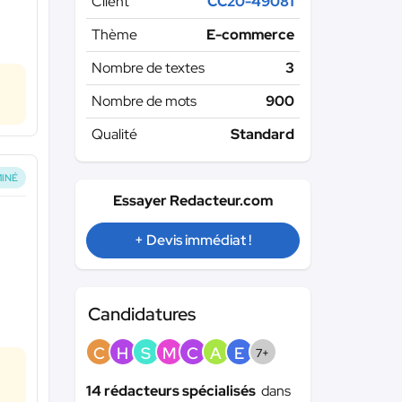
Client
CC20-49081
Thème
E-commerce
Nombre de textes
3
Nombre de mots
900
Qualité
Standard
INÉ
Essayer Redacteur.com
+ Devis immédiat !
Candidatures
C
H
S
M
C
A
E
7+
14 rédacteurs spécialisés
dans