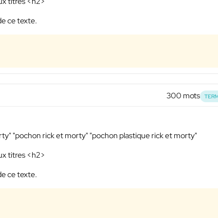
ux titres <h2>
de ce texte.
300 mots
TERM
ty" "pochon rick et morty" "pochon plastique rick et morty"
ux titres <h2>
de ce texte.