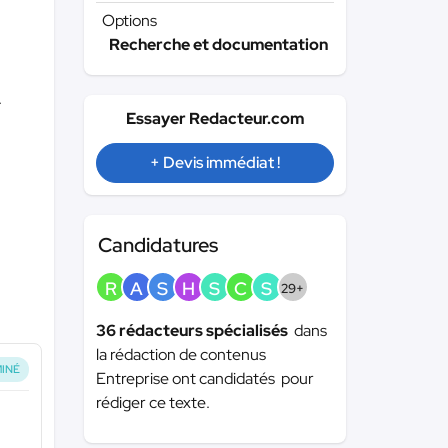
Options
Recherche et documentation
.
Essayer Redacteur.com
+ Devis immédiat !
Candidatures
R
A
S
H
S
C
S
29+
36 rédacteurs spécialisés
dans
la rédaction de contenus
INÉ
Entreprise ont candidatés pour
rédiger ce texte.