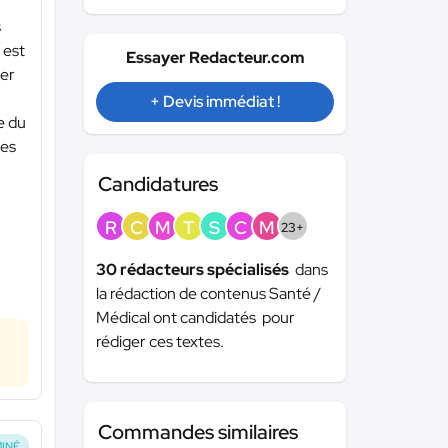
s
 est
Essayer Redacteur.com
ver
+ Devis immédiat !
e du
les
Candidatures
R
C
M
T
S
C
M
23+
30 rédacteurs spécialisés
dans
la rédaction de contenus Santé /
Médical ont candidatés pour
rédiger ces textes.
Commandes similaires
INÉ