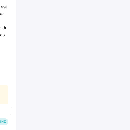
 est
ver
e du
les
INÉ