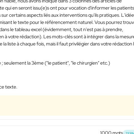
 fiable, nous avons indiqué dans 3 colonnes des articles de
ite qui en seront issu(e)s ont pour vocation d'informer les patient
r certains aspects liés aux interventions qu'ils pratiques. L'idée
imisant le texte pour le référencement naturel. Vous pourrez trou
r dans le tableau excel (évidemment, tout n'est pas à prendre,
ien à votre rédaction). Les mots-clés sont à intégrer dans la mesur
 la liste à chaque fois, mais il faut privilégier dans votre rédaction 
seulement la 3ème ("le patient", "le chirurgien" etc.)
ce texte.
1000 mots
TERM