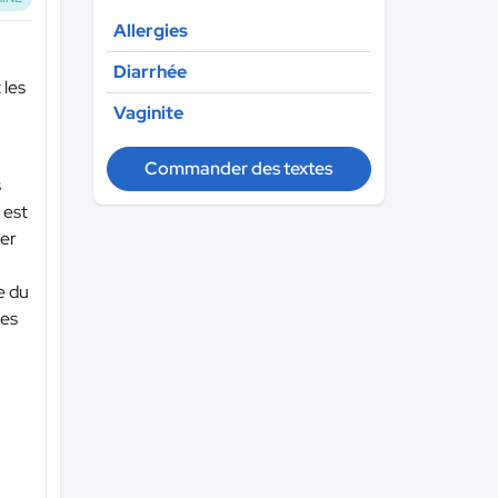
Allergies
Diarrhée
 les
Vaginite
Commander des textes
s
 est
ver
e du
les