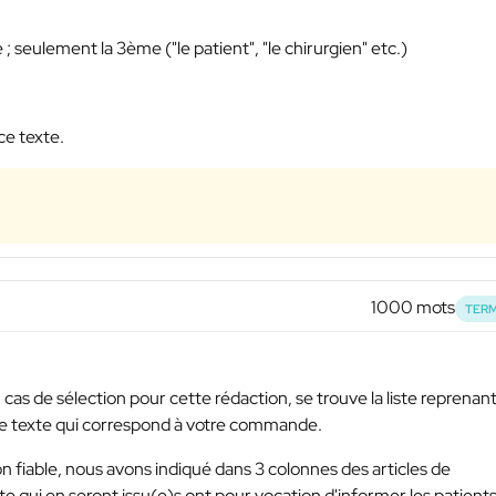
seulement la 3ème ("le patient", "le chirurgien" etc.)
ce texte.
1000 mots
TERM
cas de sélection pour cette rédaction, se trouve la liste reprenant
 le texte qui correspond à votre commande.
 fiable, nous avons indiqué dans 3 colonnes des articles de
ite qui en seront issu(e)s ont pour vocation d'informer les patient