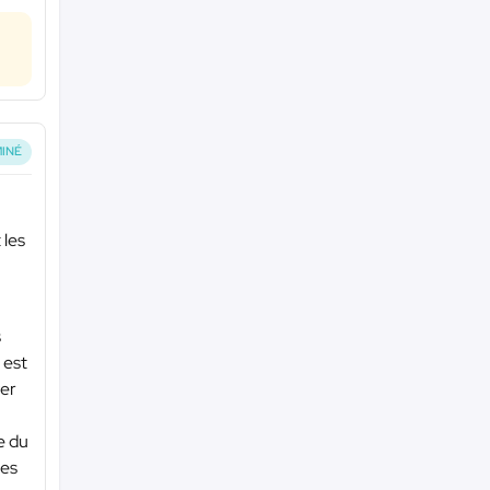
INÉ
 les
s
 est
ver
e du
les