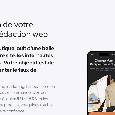
n
de votre
rédaction web
tique jouit d'une belle
re site, les internautes
. Votre objectif est de
nter le taux de
rme marketing. La rédactrice ou
à passer commande avec des
isé, qui
reflète l'ADN
et les
de produits, vos guides d’achat
aire confiance.