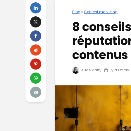
Blog
»
Content marketing
8 conseil
réputatio
contenus
Aude Marty
il y a 1 mois