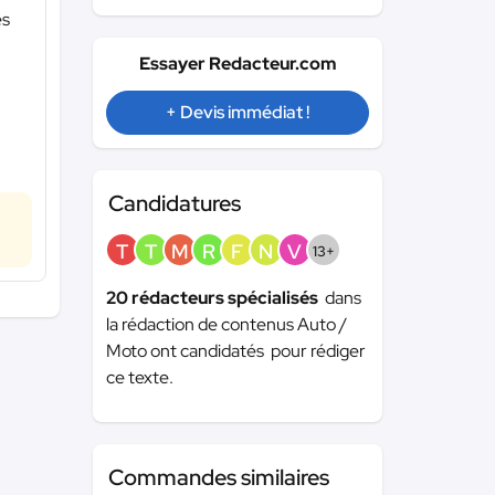
es
Essayer Redacteur.com
+ Devis immédiat !
Candidatures
T
T
M
R
F
N
V
13+
20 rédacteurs spécialisés
dans
la rédaction de contenus Auto /
Moto ont candidatés pour rédiger
ce texte.
Commandes similaires