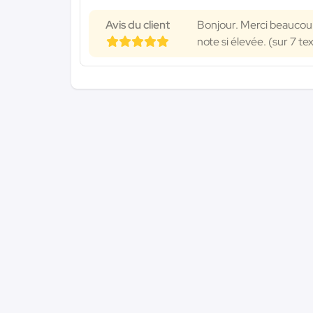
Avis du client
Bonjour. Merci beaucoup
note si élevée. (sur 7 te