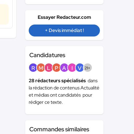
Essayer Redacteur.com
+ Devis immédiat !
Candidatures
R
M
L
P
A
I
V
21+
28 rédacteurs spécialisés
dans
la rédaction de contenus Actualité
et médias ont candidatés pour
rédiger ce texte.
Commandes similaires