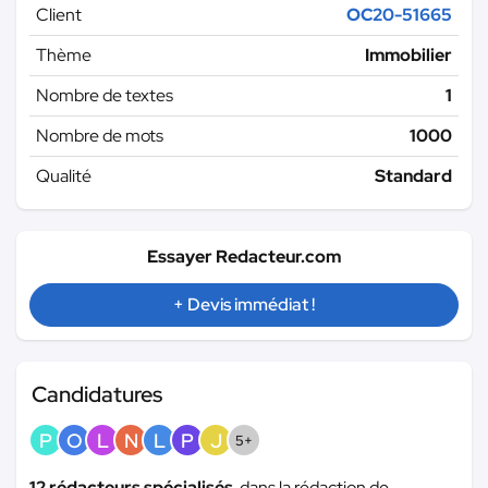
Client
OC20-51665
Thème
Immobilier
Nombre de textes
1
Nombre de mots
1000
Qualité
Standard
Essayer Redacteur.com
+ Devis immédiat !
Candidatures
P
O
L
N
L
P
J
5+
12 rédacteurs spécialisés
dans la rédaction de