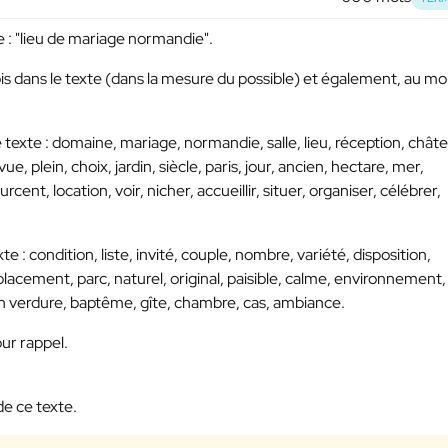
e : "lieu de mariage normandie".
ois dans le texte (dans la mesure du possible) et également, au mo
 texte : domaine, mariage, normandie, salle, lieu, réception, chât
e, plein, choix, jardin, siècle, paris, jour, ancien, hectare, mer,
nt, location, voir, nicher, accueillir, situer, organiser, célébrer,
e : condition, liste, invité, couple, nombre, variété, disposition,
placement, parc, naturel, original, paisible, calme, environnement,
crin verdure, baptême, gîte, chambre, cas, ambiance.
ur rappel.
de ce texte.