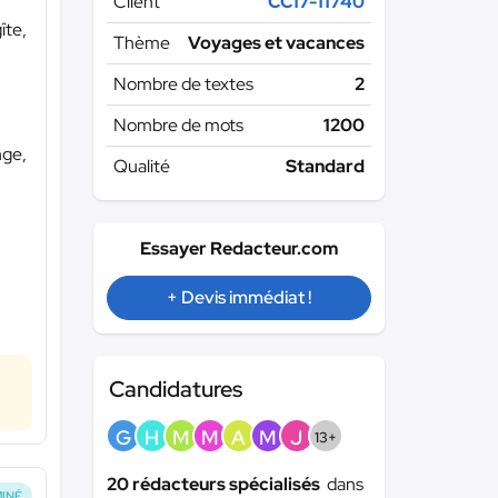
Client
CC17-11740
îte,
Thème
Voyages et vacances
Nombre de textes
2
Nombre de mots
1200
nge,
Qualité
Standard
Essayer Redacteur.com
+ Devis immédiat !
Candidatures
G
H
M
M
A
M
J
13+
20 rédacteurs spécialisés
dans
INÉ