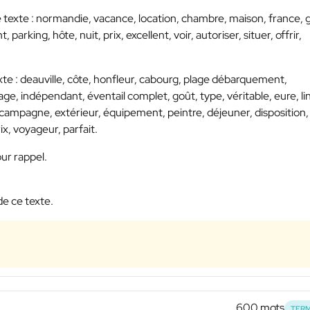
e texte : normandie, vacance, location, chambre, maison, france, g
parking, hôte, nuit, prix, excellent, voir, autoriser, situer, offrir,
xte : deauville, côte, honfleur, cabourg, plage débarquement,
age, indépendant, éventail complet, goût, type, véritable, eure, li
e campagne, extérieur, équipement, peintre, déjeuner, disposition,
x, voyageur, parfait.
ur rappel.
de ce texte.
600 mots
TERM