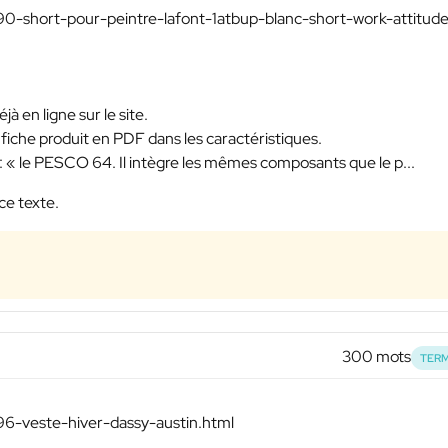
90-short-pour-peintre-lafont-1atbup-blanc-short-work-attitud
jà en ligne sur le site.
la fiche produit en PDF dans les caractéristiques.
ype : « le PESCO 64. Il intègre les mêmes composants que le p...
ce texte.
300 mots
TERM
96-veste-hiver-dassy-austin.html