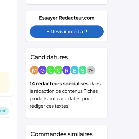
e-
Essayer Redacteur.com
+ Devis immédiat !
Candidatures
M
G
C
C
R
B
S
7+
14 rédacteurs spécialisés
dans
la rédaction de contenus Fiches
produits ont candidatés pour
rédiger ces textes.
INÉ
Commandes similaires