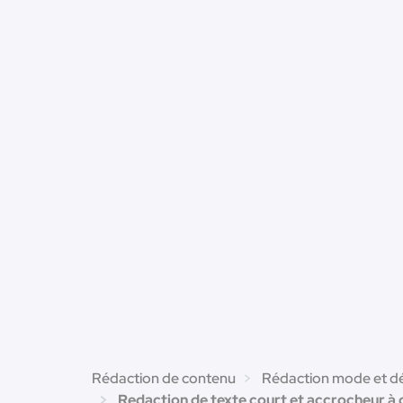
Rédaction de contenu
Rédaction mode et d
Redaction de texte court et accrocheur à d