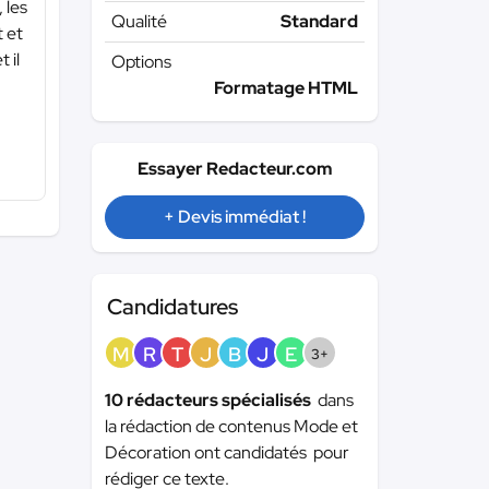
 les
Qualité
Standard
t et
 il
Options
Formatage HTML
Essayer Redacteur.com
+ Devis immédiat !
Candidatures
M
R
T
J
B
J
E
3+
10 rédacteurs spécialisés
dans
la rédaction de contenus Mode et
Décoration ont candidatés pour
rédiger ce texte.