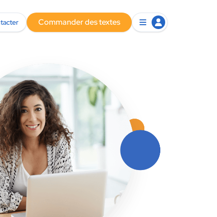
Commander des textes
tacter