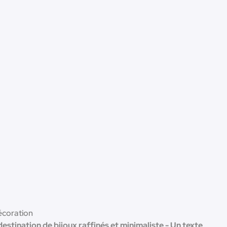
écoration
estination de bijoux raffinés et minimaliste - Un texte