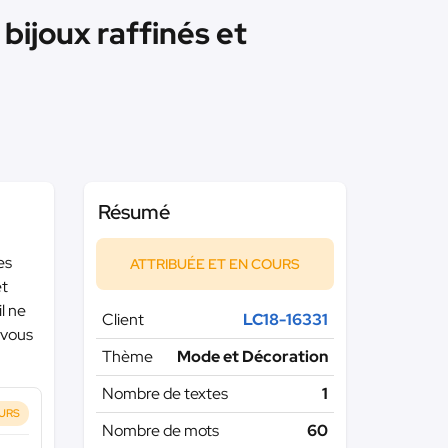
bijoux raffinés et
Résumé
es
ATTRIBUÉE ET EN COURS
et
l ne
Client
LC18-16331
r vous
Thème
Mode et Décoration
Nombre de textes
1
OURS
Nombre de mots
60