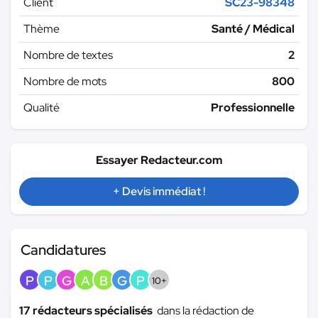
Client
SC23-98348
Thème
Santé / Médical
Nombre de textes
2
Nombre de mots
800
Qualité
Professionnelle
Essayer Redacteur.com
+ Devis immédiat !
Candidatures
P
P
G
A
B
G
P
10+
17 rédacteurs spécialisés
dans la rédaction de