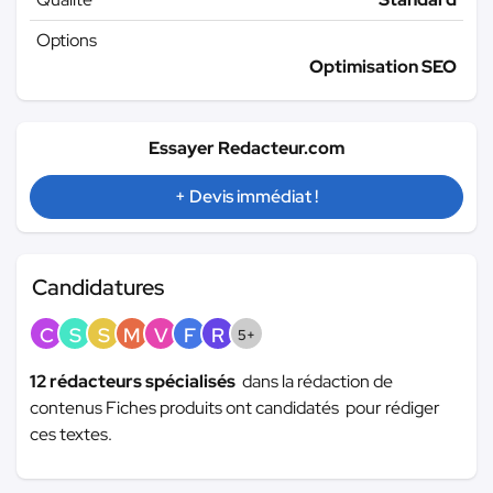
Options
Optimisation SEO
Essayer Redacteur.com
+ Devis immédiat !
Candidatures
C
S
S
M
V
F
R
5+
12 rédacteurs spécialisés
dans la rédaction de
contenus Fiches produits ont candidatés pour rédiger
ces textes.